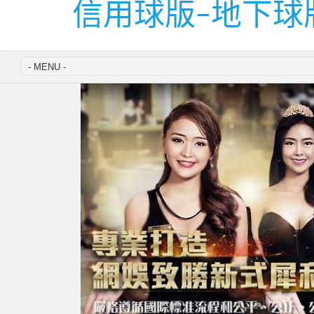
信用球版-地下球