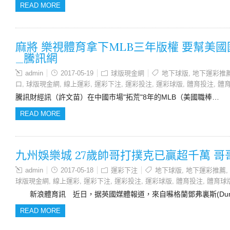
READ MORE
麻將 樂視體育拿下MLB三年版權 要幫美
_騰訊網
admin
2017-05-19
球版現金網
地下球版
,
地下運彩推
口
,
球版現金網
,
線上運彩
,
運彩下注
,
運彩投注
,
運彩球版
,
體育投注
,
體
騰訊財經訊（許文苗）在中國市場"拓荒"8年的MLB（美國職棒…
READ MORE
九州娛樂城 27歲帥哥打撲克已贏超千萬 
admin
2017-05-18
運彩下注
地下球版
,
地下運彩推薦
,
球版現金網
,
線上運彩
,
運彩下注
,
運彩投注
,
運彩球版
,
體育投注
,
體育球
新浪體育訊 近日，据英國媒體報道，來自囌格蘭鄧弗裏斯(Dumfri
READ MORE