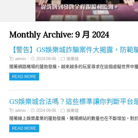
Monthly Archive:
9 月 2024
【警告】GS娛樂城詐騙案件大揭露，防範
admin
2024-09-06
娛樂城
隨著網路賭場的蓬勃發展，越來越多的玩家尋求在這個虛擬世界中
READ MORE
GS娛樂城合法嗎？這些標準讓你判斷平台
admin
2024-09-06
娛樂城
隨著線上娛樂產業的蓬勃發展，賭場網站的數量也在不斷增加。對
READ MORE