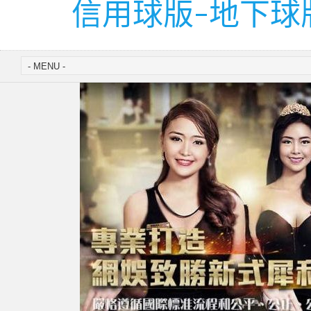
信用球版-地下球