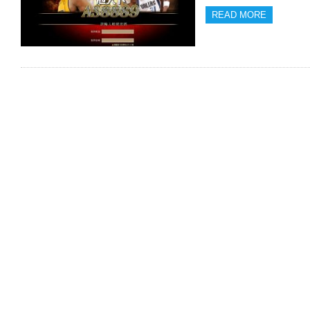
READ MORE