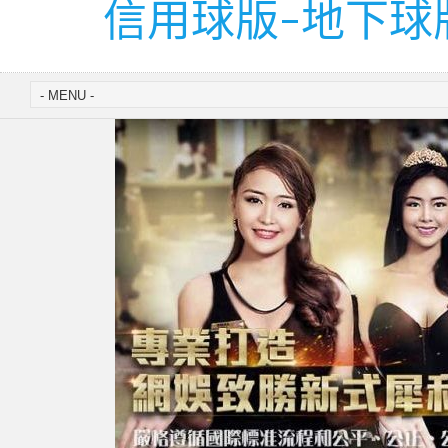
信用球版-地下球