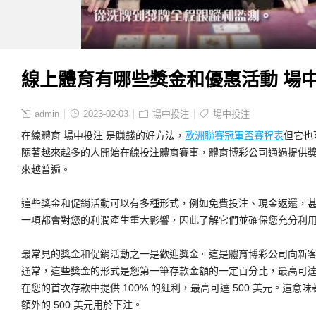
線上體育有哪些獎金和優惠活動 場
admin
2023-02-03
場中投注
場中投注
在線體育 場中投注 是賺錢的好方法，
歐洲聯賽冠軍盃賽程表
但它也
隨著越來越多的人開始在線投注體育賽事，體育博彩公司通過提供
來越普遍。
這些獎金和促銷活動可以有多種形式，例如免費投注、現金返還，
一項都會對您的利潤產生重大影響，因此了解它們並確保您充分利
最常見的獎金和促銷活動之一是歡迎獎金。這是體育博彩公司向新客
通常，這些獎金的形式是您第一筆存款金額的一定百分比，最高可
在您的首次存款中提供 100% 的紅利，最高可達 500 美元。這意味
額外的 500 美元用於下注。