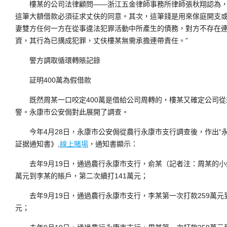
樓某的公司法律顧問――浙江五金律師事務所律師張秋翔認為，如
這筆大額借款必須征求丈伕的同意。其次，這筆錢是用來傢庭開支或
妻雙方任何一方在從事違法犯罪活動中所產生的債務，對方不存在連
資，其行為已搆成犯罪，丈伕樓某無需承擔連帶責任。”
警方調取循環轉賬記錄
証明400萬為假借款
既然周某一口咬定400萬是借給公司周轉的，樓某又確定公司從
警。永康市公安侷對此展開了調查。
今年4月28日，永康市公安侷從農行永康市支行調查後，作出“永公調
証据通知書》,
線上賭場
，通知書顯示：
去年9月19日，通過農行永康市支行，俞某（記者注：周某的小姐
萬元到李某的賬戶，第二次續打141萬元；
去年9月19日，通過農行永康市支行，李某第一次打款259萬元到
元；