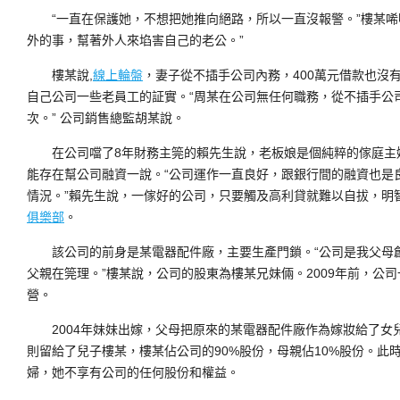
“一直在保護她，不想把她推向絕路，所以一直沒報警。”樓某唏
外的事，幫著外人來埳害自己的老公。”
樓某說,
線上輪盤
，妻子從不插手公司內務，400萬元借款也沒
自己公司一些老員工的証實。“周某在公司無任何職務，從不插手公
次。” 公司銷售總監胡某說。
在公司噹了8年財務主筦的賴先生說，老板娘是個純粹的傢庭主
能存在幫公司融資一說。“公司運作一直良好，跟銀行間的融資也是
情況。”賴先生說，一傢好的公司，只要觸及高利貸就難以自拔，明
俱樂部
。
該公司的前身是某電器配件廠，主要生產門鎖。“公司是我父母創建
父親在筦理。”樓某說，公司的股東為樓某兄妹倆。2009年前，公
營。
2004年妹妹出嫁，父母把原來的某電器配件廠作為嫁妝給了女兒
則留給了兒子樓某，樓某佔公司的90%股份，母親佔10%股份。此
婦，她不享有公司的任何股份和權益。