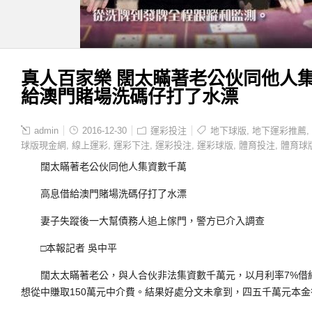
真人百家樂 闊太瞞著老公伙同他人
給澳門賭場洗碼仔打了水漂
admin
2016-12-30
運彩投注
地下球版
,
地下運彩推薦
,
球版現金網
,
線上運彩
,
運彩下注
,
運彩投注
,
運彩球版
,
體育投注
,
體育球
闊太瞞著老公伙同他人集資數千萬
高息借給澳門賭場洗碼仔打了水漂
妻子失蹤後一大幫債務人追上傢門，警方已介入調查
□本報記者 吳中平
闊太太瞞著老公，與人合伙非法集資數千萬元，以月利率7%借
想從中賺取150萬元中介費。結果好處分文未拿到，四五千萬元本