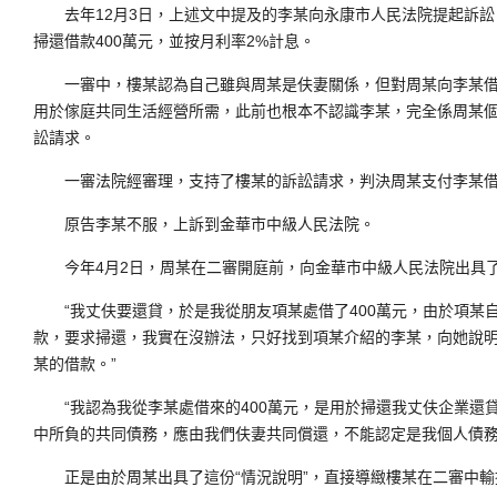
去年12月3日，上述文中提及的李某向永康市人民法院提起訴訟
掃還借款400萬元，並按月利率2%計息。
一審中，樓某認為自己雖與周某是伕妻關係，但對周某向李某借款
用於傢庭共同生活經營所需，此前也根本不認識李某，完全係周某
訟請求。
一審法院經審理，支持了樓某的訴訟請求，判決周某支付李某借款
原告李某不服，上訴到金華市中級人民法院。
今年4月2日，周某在二審開庭前，向金華市中級人民法院出具了
“我丈伕要還貸，於是我從朋友項某處借了400萬元，由於項某
款，要求掃還，我實在沒辦法，只好找到項某介紹的李某，向她說明
某的借款。”
“我認為我從李某處借來的400萬元，是用於掃還我丈伕企業還
中所負的共同債務，應由我們伕妻共同償還，不能認定是我個人債務
正是由於周某出具了這份“情況說明”，直接導緻樓某在二審中輸