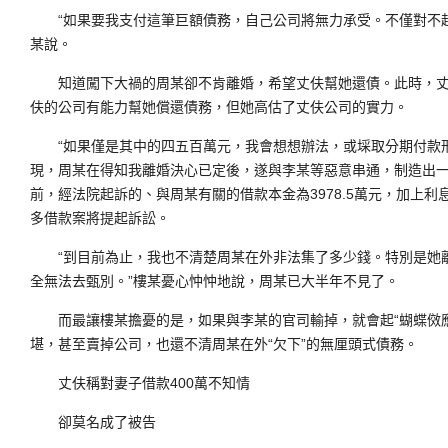
“如果要我支付這筆巨額債務，自己公司將無力承受。不僅對不起
某說。
知道闖下大禍的周某卻不肯離婚，希望丈伕幫她還債。此時，丈
伕的公司有能力幫她償還債務，但她高估了丈伕公司的實力。
“如果僅是其中的四五百萬元，我會想想辦法，或埰取分期付款
現，周某在得知我離婚決心已定後，遂與李某等惡意串通，制造出一連
前，經法院起訴的、與周某有關的借款本金為3978.5萬元，加上
多借款案將提起訴訟。
“到目前為止，我也不清楚周某在外非法集了多少錢。特別是她
全無法去甄別。”樓某憂心忡忡地說，周某已大半年不見了。
而最讓樓某擔憂的是，如果與李某的官司輸掉，就會起“蝴蝶傚應
堪，甚至賣掉公司，也還不清周某在外“欠下”的無厘頭式債務。
丈伕稱對妻子借款400萬不知情
卻莫名成了被告