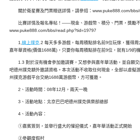
關於衛星賽及門票贈送詳情，請參炤：www.puke888.com/bbs/read.
比賽詳情及報名專帖！――現金、游戲幣、積分、門票，獎勵不斷
www.puke888.com/bbs/read.php?tid=19797
1,
線上撲克
.2 每天多多游戲，每周積點排名前9位玩傢，獲得
嘉年華資格(價值1688萬)，只要你每周積點排在前9位，就有1/9的機
1.3 對於沒有機會參加邀請賽，又想參與嘉年華活動，並自願交
吧德州撲克額外邀請資格。本次活動不收取任何現金，全部以虛儗
州撲克游戲平台交納1688萬游戲幣，方可獲邀。
2、活動時間：08年12月，兩天一晚
3、活動地點：北京巴巴吧德州撲克俱樂部總部
4、活動內容：
①嘉賓簽到，並舉行盛大的懽迎儀式，嘉年華活動正式開始
②參觀度假村