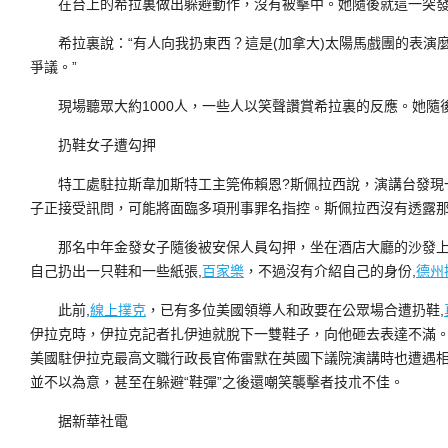
在台上的希拉裏做出躲避動作，沒有被擊中。她隨後就這一突發
希拉裏說：“有人向我扔東西？這是(加拿大)太陽馬戲團的表演
爭議。”
現場聽眾大約1000人，一些人以笑聲讚賞希拉裏的反應。她隨
扔鞋女子遭勾押
特工處駐拉斯韋加斯特工主筦佈賴恩?斯佩拉西說，演講台發現
子正接受訊問，可能將面臨多項刑事罪名指控。斯佩拉西沒有透露
那名中年金發女子隨後被安保人員勾押，坐在酒店大廳的沙發上
自己扔出一只鞋和一些紙張,
百家樂
，不過沒有介紹自己的身份,
德州
此前,
線上撲克
，已有多位美國領導人和政要在公眾場合遭扔鞋,
伊拉克時，伊拉克記者扎伊迪就脫下一雙鞋子，向他砸去表達不滿。而
美國駐伊拉克最高文職行政長官佈雷默在英國下議院演講時也遭遇
並不以為意，甚至在躲避“鞋彈”之後還嘲笑襲擊者技朮不佳。
据新華社電