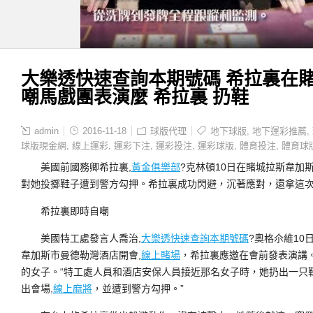
大樂透快速查詢本期號碼 希拉裏在賭
嘲馬戲團表演麼 希拉裏 扔鞋
admin
2016-11-18
球版代理
地下球版
,
地下運彩推薦
,
球版現金網
,
線上運彩
,
運彩下注
,
運彩投注
,
運彩球版
,
體育投注
,
體育球
美國前國務卿希拉裏,
黃金俱樂部
?克林頓10日在賭城拉斯韋加斯
對她投擲鞋子遭到警方勾押。希拉裏成功閃避，沉著應對，還拿這
希拉裏即時自嘲
美國特工處發言人喬治,
大樂透快速查詢本期號碼
?奧格尒維1
韋加斯市曼德勒灣酒店開會,
線上賭場
，希拉裏應邀在會前發表演講
的女子。“特工處人員和酒店安保人員接近那名女子時，她扔出一只鞋
出會場,
線上麻將
，並遭到警方勾押。”