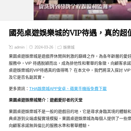
國苑桌遊娛樂城的VIP待遇，真的超
admin
2024-03-26
娛樂城
果園桌遊娛樂城是遊戲界休閒與刺激的巔峰之作，為各年齡層的愛好
服務中，VIP 待遇脫穎而出，成為排他性和奢華的象徵，向顧客承
桌遊娛樂城的VIP待遇真的值得嗎？ 在本文中，我們將深入探討 VI
及它是否名副其實。
更多資訊：
THA娛樂城APP安卓、蘋果手機版免費下載
果園桌遊娛樂城簡介：遊戲愛好者的天堂
果園桌遊娛樂城不是一般的遊戲目的地，它是尋求身臨其境的體驗和
典桌游到尖端虛擬實境模擬，果園桌遊娛樂城為每個人提供了一些樂趣。
向顧客承諾無與倫比的服務水準和奢華體驗。