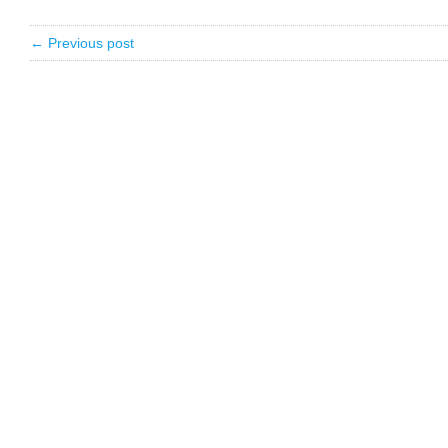
← Previous post