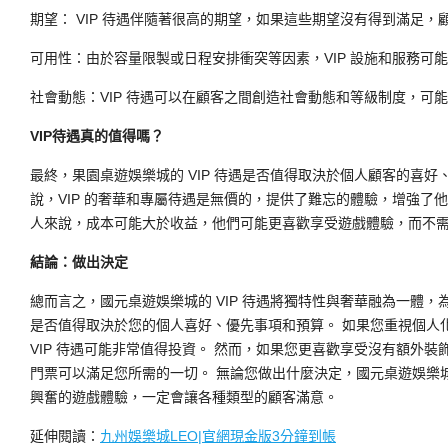
期望： VIP 待遇伴隨著很高的期望，如果這些期望沒有得到滿足
可用性：由於容量限製或日程安排衝突等因素，VIP 設施和服務可
社會動態：VIP 待遇可以在顧客之間創造社會動態和等級制度，可
VIP待遇真的值得嗎？
最終，果園桌遊娛樂城的 VIP 待遇是否值得取決於個人顧客的喜好
說，VIP 的奢華和專屬待遇是無價的，提供了難忘的體驗，增強了
人來說，成本可能大於收益，他們可能更喜歡享受遊戲體驗，而不需要
結論：做出決定
總而言之，國元桌遊娛樂城的 VIP 待遇將獨特性與奢華融為一體，
是否值得取決於您的個人喜好、優先事項和預算。 如果您重視個人
VIP 待遇可能非常值得投資。 然而，如果您更喜歡享受沒有額外
門票可以滿足您所需的一切。 無論您做出什麼決定，國元桌遊娛樂
興奮的遊戲體驗，一定會讓各種類型的顧客滿意。
延伸閱讀：
九州娛樂城LEO|官網現金版3分鐘到帳