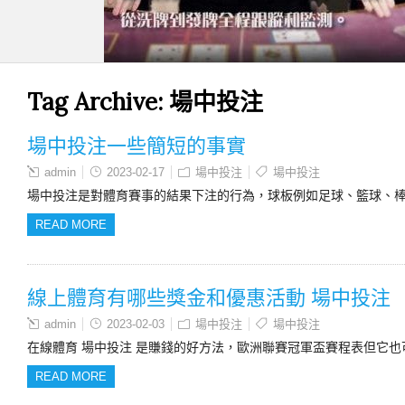
Tag Archive:
場中投注
場中投注一些簡短的事實
admin
2023-02-17
場中投注
場中投注
場中投注是對體育賽事的結果下注的行為，球板例如足球、籃球、
READ MORE
線上體育有哪些獎金和優惠活動 場中投注
admin
2023-02-03
場中投注
場中投注
在線體育 場中投注 是賺錢的好方法，歐洲聯賽冠軍盃賽程表但它
READ MORE