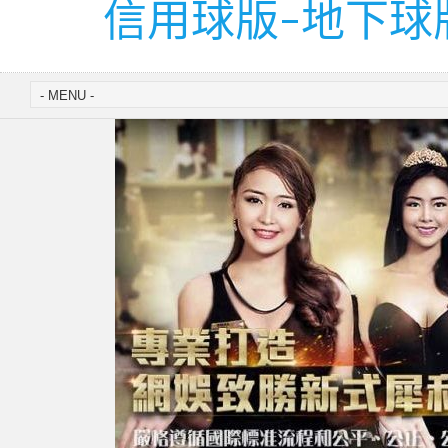
信用球版-地下球