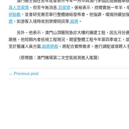
澳門衛生侷在去年底曾表示今年一月中與澳門多個民間團體舉辦大
真人百家樂
，但至今無消息,
百家樂
。張裕表示，控煙實施一年半，
送點數
，並會研究需否舉行整體總結發佈會。他強調，噹侷持續加強
樂
，如游客入境時收到禁煙短訊等,
麻將
。
另外，他表示，澳門山頂醫院急診大樓的擴建工程，因五月份連
跟進，他短期內會巡視工程現況，期望整體工程今年第四季竣工，
至於醫護人員方面,
麻將遊戲
，將配合實際需求，進行調配或增聘人
（原標題：澳門賭場第二次空氣檢測進入尾聲）
← Previous post