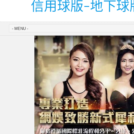
信用球版-地下球