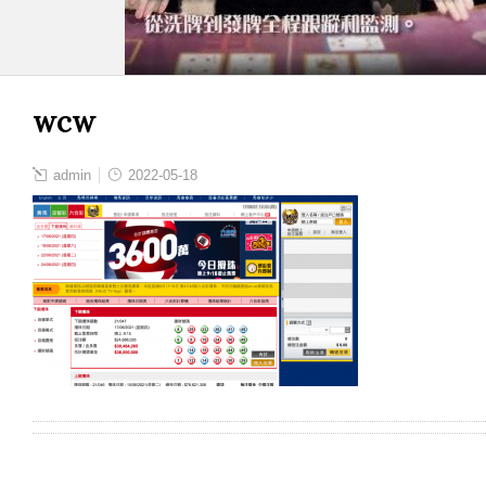
wcw
admin
2022-05-18