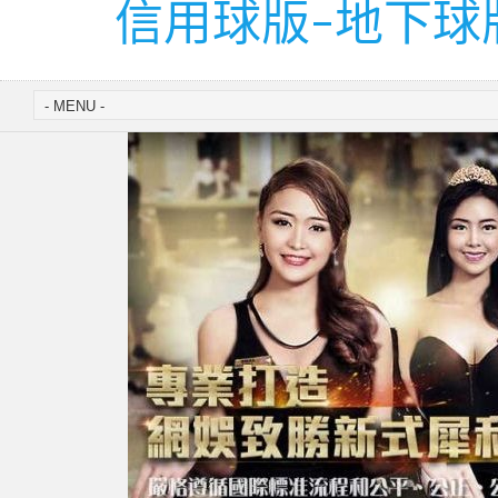
信用球版-地下球