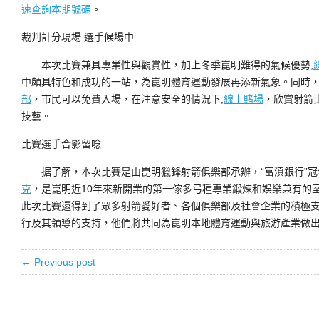
速查詢本期號碼
。
裁判計分現場 選手候場中
本次比賽兼具專業性與觀賞性，加上冬季崑明難得的氣候優勢,
中頗具特色和成功的一站，為崑明體育運動發展再添新氣象。同時，
部
，市民可以免費入場，在注意安全的情況下,
線上賭場
，欣賞射箭
技藝。
比賽選手合影留唸
据了解，本次比賽是由崑明獵鋒射箭俱樂部承辦，“富滇銀行”冠
克
，是崑明近10年來新開業的第一傢多弓種專業鍛煉和娛樂兼有的室
此次比賽還得到了眾多射箭愛好者、各個俱樂部及社會企業的積極支
行及其領導的支持，他們將共同為崑明本地體育運動與旅游產業做
← Previous post