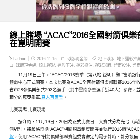
線上賭場 “ACAC”2016全國射箭
在崑明開賽
admin
2016-11-15
球版現金網
地下球版
,
地下運彩推
口
,
球版現金網
,
線上運彩
,
運彩下注
,
運彩投注
,
運彩球版
,
體育投注
,
體
11月19日上午，“ACAC”2016賽季（第八站·崑明）暨 “富滇
體育中心正式開賽。本次比賽為ACAC全國射箭俱樂部聯賽2016年收
省市28傢俱樂部共203名選手（其中雲南參賽選手近40人）參賽
積分的冠亞季軍,
真人百家樂
。
比賽現場 比賽現場
据介紹，11月19日、20日為正式比賽日。大賽共分為光弓（美
個組別，將嚴格遵循“ACAC”相關規章制度開展並執行2016版“ACA
盤
，使用“ACAC”射箭俱樂部聯賽組委會審定的電子計時、計分設備