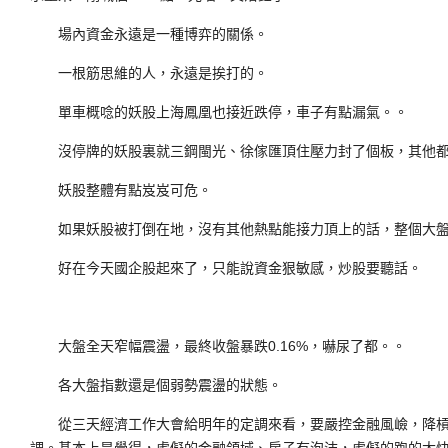
場內資金永遠是一種博弈的關係。
一根筋思維的人，永遠是挨打的。
單車概唸的妖股上海鳳凰也接近跌停，車子有點漏氣。。
沒停牌的妖股裏就三鋼閩光、徐傢匯頂住壓力封了個板，其他都
妖股整體有點岌岌可危。
如果妖股被打倒在地，沒有其他熱點能接力頂上的話，整個大盤
好在今天國企股起來了，只能說資金狠敏感，炒股要聽話。
大盤全天窄幅震盪，最終收盤暴跌0.16%，嚇尿了都。。
各大盤指數還是個弱勢震盪的狀態。
從三天經濟工作大會給明年的定調來看，要嚴控金融風嶮，降槓