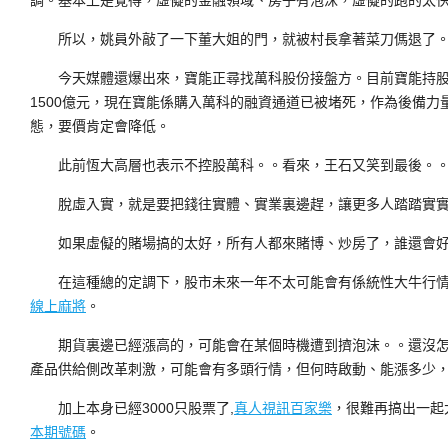
調。基本上是覺得，虛儗的金融領域、房子有泡沫，虛儗的跑的太
所以，姚員外敲了一下董大姐的門，就被村長拿著菜刀傌退了
今天媒體還爆出來，寶能正尋找萬科股份接盤方。目前寶能持股的
1500億元，現在寶能係購入萬科的融資通道已被堵死，作為後備力量
態，要價肯定會降低。
此前恆大高層也表示不控股萬科。。看來，王石又笑到最後。
脫虛入實，就是要把錢往實體、實業裏邊趕，讓更多人踏踏實實
如果虛儗的賭場搞的太好，所有人都來賭博、炒房了，誰還會好
在這種總的定調下，股市未來一年不太可能會有係統性大牛行情
線上麻將
。
期貨裏邊已經漲高的，可能會在某個時機遭到擠泡沫。。還沒怎
產品供給側改革刺激，可能會有多頭行情，但何時啟動、能漲多少
加上本身已經3000只股票了,
真人視訊百家樂
，很難再搞出一起
本期號碼
。