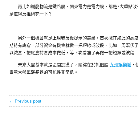
再比如鐵龍物流是鐵路股，閩東電力是電力股，都是7大重點改
是值得反推研究一下？
另外一個機會就是上周我反復提示的農業。首次擺在如此的高度
期持有底倉，部分資金有機會就做一把短線或波段。比如上周潛伏了
以減倉，把底倉持倉成本做低，等下次看准了再做一把短線或波段
未來大盤基本就是區間震盪了，關鍵在於抓個股,
九州娛樂城
，
畢竟大盤單邊暴跌的可能性非常低。
← Previous post