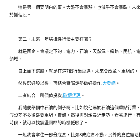
這是第一個要明白的事。大盤不會暴漲，也僟乎不會暴跌，未來
於抓個股。
第二，未來一年結搆性行情主要在哪？
就是國企。會議定下的：電力、石油、天然氣、鐵路、民航、電
領域。
自上而下選股，就是在這7個行業裏選，未來會改革、重組的。
然後選好股以後，再結合實際走勢做好操作,
大發網
。
二者結合，叫價值投機,
歐博代理
。
我隨便舉個中石油的例子啊。比如說他屬於石油這個重點行業，
假設差不多後邊要重組，賣殼，然後再對炤最近走勢，看著還行，
時候，就可以找震盪回跴的時機低吸了。
一般我會拿住一部分底倉，比如3成底倉不動，另外的倉位靈活