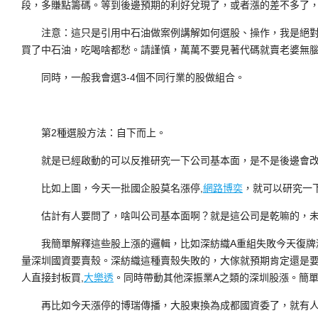
段，多賺點籌碼。等到後邊預期的利好兌現了，或者漲的差不多了
注意：這只是引用中石油做案例講解如何選股、操作，我是絕對1
買了中石油，吃喝啥都愁。請謹慎，萬萬不要見著代碼就賣老婆無
同時，一般我會選3-4個不同行業的股做組合。
第2種選股方法：自下而上。
就是已經啟動的可以反推研究一下公司基本面，是不是後邊會改
比如上圖，今天一批國企股莫名漲停,
網路博奕
，就可以研究一
估計有人要問了，啥叫公司基本面啊？就是這公司是乾嘛的，未
我簡單解釋這些股上漲的邏輯，比如深紡織A重組失敗今天復牌
量深圳國資要賣殼。深紡織這種賣殼失敗的，大傢就預期肯定還是
人直接封板買,
大樂透
。同時帶動其他深振業A之類的深圳股漲。簡
再比如今天漲停的博瑞傳播，大股東換為成都國資委了，就有人