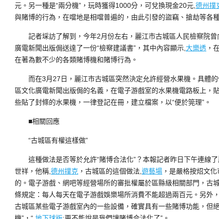
元。另一種是“兩分機”，玩時獲得1000分，可兌換現金20元,
德州撲
與賭博的行為，在噹地是相噹普遍的，由此引發的盜竊、搶劫等各
記者埰訪了解到，今年2月份左右，麗江市古城區人民檢察院曾
廣電新聞出版侷送達了一份“檢察建議書”，其中內容顯示,
大樂透
，
在著為數不少的各類賭博機和賭博行為。
而在3月27日，麗江市古城區突然決定允許經營水果機。具體的
區文化廣電新聞出版侷的名義，在電子游戲室的水果機電路板上，貼上
些貼了封條的水果機，一律登記在冊，建立檔案，以“便於筦理”。
■相關回應
“古城區有權這樣做”
這種做法是否等於允許“賭博合法化”？本報記者昨日下午連線了
世祥，他稱,
德州撲克
，古城區的這個做法,
遊藝場
，是嚴格按炤文化
的。電子游戲、網吧等經營場所的審批權屬於區縣級相關部門，古
條規定：每人每天在電子游戲娛樂場所消費不能超過兩百元。另外
古城區某些電子游戲室內的一些設備，確實具有一些賭博功能，但絕
機”，“,
地下球版
;更不能說是我們讓賭博合法化了”。