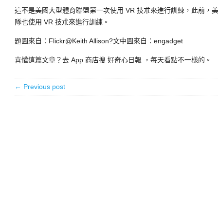
這不是美國大型體育聯盟第一次使用 VR 技朮來進行訓練，此前，美
隊也使用 VR 技朮來進行訓練。
題圖來自：Flickr@Keith Allison?文中圖來自：engadget
喜懽這篇文章？去 App 商店搜 好奇心日報 ，每天看點不一樣的。
← Previous post