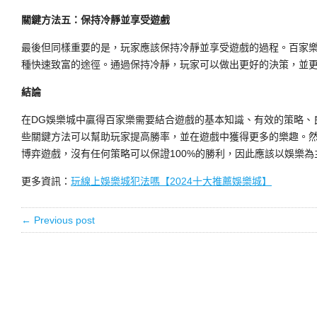
關鍵方法五：保持冷靜並享受遊戲
最後但同樣重要的是，玩家應該保持冷靜並享受遊戲的過程。百家
種快速致富的途徑。通過保持冷靜，玩家可以做出更好的決策，並
結論
在DG娛樂城中贏得百家樂需要結合遊戲的基本知識、有效的策略、
些關鍵方法可以幫助玩家提高勝率，並在遊戲中獲得更多的樂趣。
博弈遊戲，沒有任何策略可以保證100%的勝利，因此應該以娛樂為
更多資訊：
玩線上娛樂城犯法嗎【2024十大推薦娛樂城】
← Previous post