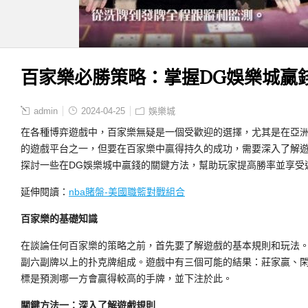
百家樂必勝策略：掌握DG娛樂城贏
admin
2024-04-25
娛樂城
在各種博弈遊戲中，百家樂無疑是一個受歡迎的選擇，尤其是在亞洲
的遊戲平台之一，但要在百家樂中贏得持久的成功，需要深入了解
探討一些在DG娛樂城中贏錢的關鍵方法，幫助玩家提高勝率並享受
延伸閱讀：
nba賭盤-美國職籃對戰組合
百家樂的基礎知識
在談論任何百家樂的策略之前，首先要了解遊戲的基本規則和玩法
副六副牌以上的扑克牌組成。遊戲中有三個可能的結果：莊家贏、
標是預測哪一方會贏得較高的手牌，並下注於此。
關鍵方法一：深入了解遊戲規則