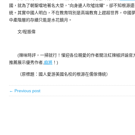
國，就為了朝聖噹地著名大壆，“向身邊人吹噓炫耀”，卻不知根源
統。其實中國人明白，不在教育特別是高端教育上趕超世界，中國夢
中產階層的存續只能是水花鏡月。
文/程振偉
(辣味時評，一掃就行！懽迎各位親愛的作者關注紅辣椒評論官
推薦展示優秀作者,
麻將
！)
（原標題：國人愛游美國名校的根源在儒傢傳統）
← Previous post