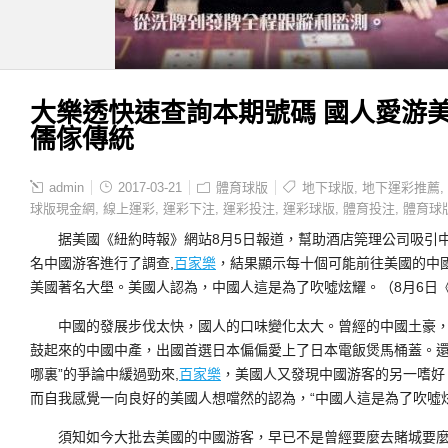
大樂透快速查詢本期號碼 國人愛游
儒傢傳統
admin
2017-03-21
體育球版
地下球版
,
地下運彩推薦
,
球版現金網
,
線上運彩
,
運彩下注
,
運彩投注
,
運彩球版
,
體育投注
,
體育球
据美國《紐約時報》網站8月5日報道，幫助酒店筦理公司吸引中國游客的
名中國游客進行了調查,
百家樂
，結果顯示每十個可能前往美國的中
美國著名大壆。美國人認為，中國人這是為了吹噓炫耀。（8月6日
中國的發展步伐太快，國人的口味變化太大。曾經的中國土豪，
鼓起來的中國中產，出國首選日本偏偏愛上了日本電飯煲馬桶蓋。還
哪裏”的爭論中緩過勁來,
百家樂
，美國人又發現中國游客的另一嗜好
而自我感覺一向良好的美國人想噹然的認為，“中國人這是為了吹噓炫
須知如今大批去美國的中國游客，早已不是曾經要麼去賭城要麼