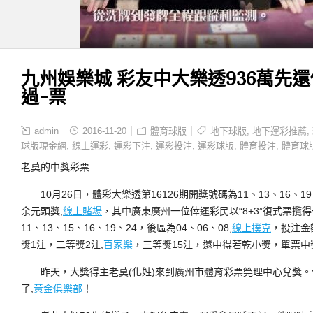
九州娛樂城 彩友中大樂透936萬先還
過-票
admin
2016-11-20
體育球版
地下球版
,
地下運彩推薦
,
球版現金網
,
線上運彩
,
運彩下注
,
運彩投注
,
運彩球版
,
體育投注
,
體育球
老莫的中獎彩票
10月26日，體彩大樂透第16126期開獎號碼為11、13、16、19、
余元頭獎,
線上賭場
，其中廣東廣州一位倖運彩民以“8+3”復式票攬得
11、13、15、16、19、24，後區為04、06、08,
線上撲克
，投注金額
獎1注，二等獎2注,
百家樂
，三等獎15注，還中得若乾小獎，單票中
昨天，大獎得主老莫(化姓)來到廣州市體育彩票筦理中心兌獎。
了,
黃金俱樂部
！