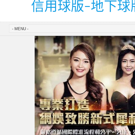
信用球版-地下球