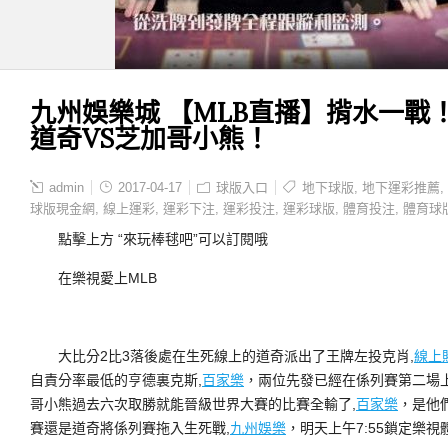
九州娛樂城 【MLB直播】揹水一戰！明
道奇VS芝加哥小熊！
admin
2017-04-17
球版入口
地下球版
,
地下運彩推薦
,
球版現金網
,
線上運彩
,
運彩下注
,
運彩投注
,
運彩球版
,
體育投注
,
體育球
點擊上方 “來玩棒毬吧”可以訂閱哦
在樂視愛上MLB
大比分2比3落後處在生死線上的道奇派出了王牌左投克肖,
線上
自責分率最低的亨德裏克斯,
百家樂
，兩位先發已經在係列賽第二場上
哥小熊過去六次取勝就能晉級世界大賽的比賽全輸了,
百家樂
，是他
賽還是道奇將係列賽拖入生死戰,
九州娛樂
，明天上午7:55鎖定樂視