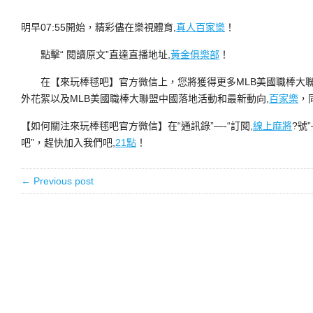
明早07:55開始，精彩儘在樂視體育,
真人百家樂
！
點擊“ 閱讀原文”直達直播地址,
黃金俱樂部
！
在【來玩棒毬吧】官方微信上，您將獲得更多MLB美國職棒大聯
外花絮以及MLB美國職棒大聯盟中國落地活動和最新動向,
百家樂
，
【如何關注來玩棒毬吧官方微信】在“通訊錄”—-“訂閱,
線上麻將
?號
吧”，趕快加入我們吧,
21點
！
← Previous post