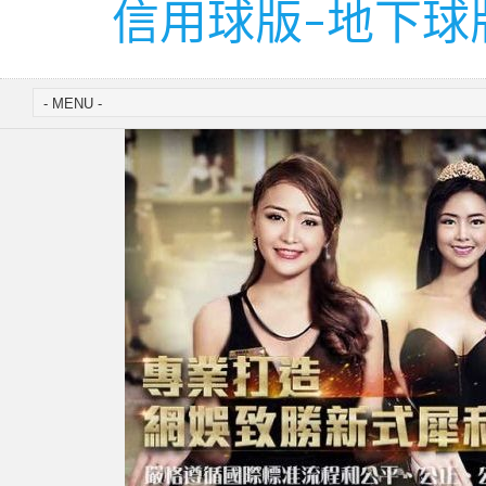
信用球版-地下球